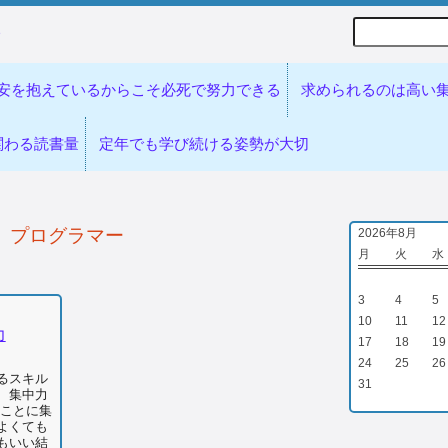
Search
歩
安を抱えているからこそ必死で努力できる
求められるのは高い
関わる読書量
定年でも学び続ける姿勢が大切
プログラマー
2026年8月
月
火
水
3
4
5
10
11
12
力
17
18
19
24
25
26
るスキル
31
、集中力
のことに集
よくても
もいい結