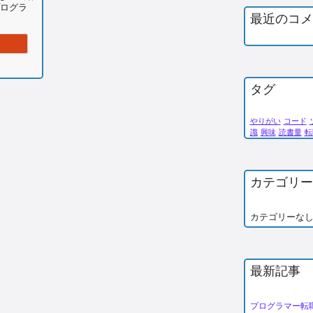
プログラ
最近のコメ
められるのは高い集中力
タグ
やりがい
コード
識
興味
読書量
転
カテゴリー
カテゴリーな
最新記事
プログラマー転