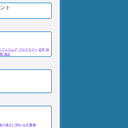
ント
ソフトウェア
プログラマー
定年
知
職
適正
し
職の適正に関わる読書量