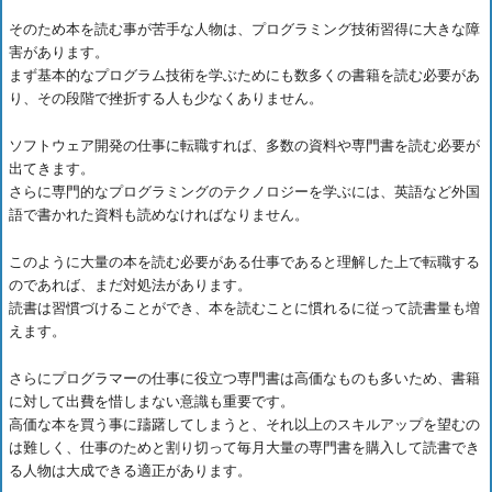
そのため本を読む事が苦手な人物は、プログラミング技術習得に大きな障
害があります。
まず基本的なプログラム技術を学ぶためにも数多くの書籍を読む必要があ
り、その段階で挫折する人も少なくありません。
ソフトウェア開発の仕事に転職すれば、多数の資料や専門書を読む必要が
出てきます。
さらに専門的なプログラミングのテクノロジーを学ぶには、英語など外国
語で書かれた資料も読めなければなりません。
このように大量の本を読む必要がある仕事であると理解した上で転職する
のであれば、まだ対処法があります。
読書は習慣づけることができ、本を読むことに慣れるに従って読書量も増
えます。
さらにプログラマーの仕事に役立つ専門書は高価なものも多いため、書籍
に対して出費を惜しまない意識も重要です。
高価な本を買う事に躊躇してしまうと、それ以上のスキルアップを望むの
は難しく、仕事のためと割り切って毎月大量の専門書を購入して読書でき
る人物は大成できる適正があります。