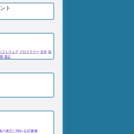
ント
ソフトウェア
プログラマー
定年
知
職
適正
し
職の適正に関わる読書量