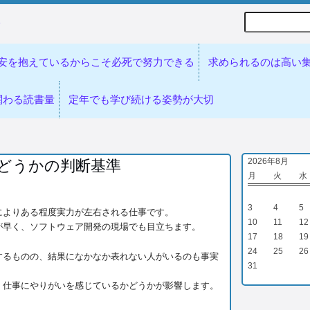
Search
歩
安を抱えているからこそ必死で努力できる
求められるのは高い
関わる読書量
定年でも学び続ける姿勢が大切
2026年8月
どうかの判断基準
月
火
水
3
4
5
によりある程度実力が左右される仕事です。
10
11
12
が早く、ソフトウェア開発の現場でも目立ちます。
17
18
19
24
25
26
するものの、結果になかなか表れない人がいるのも事実
31
、仕事にやりがいを感じているかどうかが影響します。