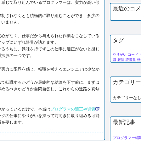
と感じて取り組んでいるプログラマーは、実力が高い傾
最近のコメ
強制されなくとも積極的に取り組むことができ、多少の
ていません。
関心がなく、仕事だから与えられた作業をこなしている
タグ
アップにいずれ限界が訪れます。
けるうちに、興味を持てずこの仕事に適正がないと感じ
やりがい
コード
選択肢の一つです。
識
興味
読書量
転
ず実力に限界を感じ、転職を考えるエンジニアは少なか
カテゴリー
めて転職するかどうか最終的な結論を下す前に、まずは
辞めるべきかどうか自問自答し、これからの進路を真剣
カテゴリーな
つかっているだけで、本当は
プログラマの適正や資質
ングの仕事にやりがいを持って前向きに取り組める可能
最新記事
断を要します。
プログラマー転